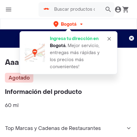
Bogotá
Regístrate
¿Nuevo en Rappi?
y disfruta de
Ingresa tu dirección en
envíos gratis por semanas
Aplican TyC
Bogotá
.
Mejor servicio,
entregas más rápidas y
los precios más
Aaa Toy Boy
convenientes!
Agotado
Información del producto
60 ml
Top Marcas y Cadenas de Restaurantes