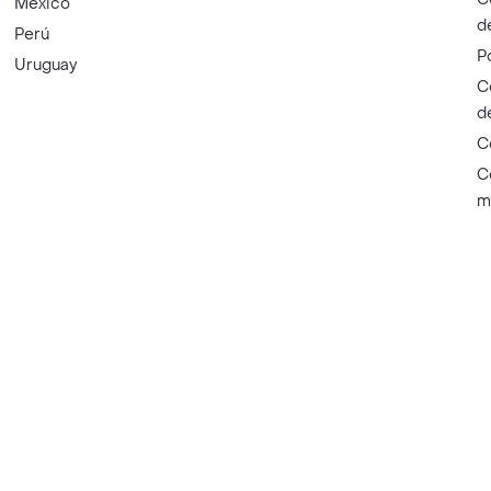
México
d
Perú
P
Uruguay
C
d
C
C
m