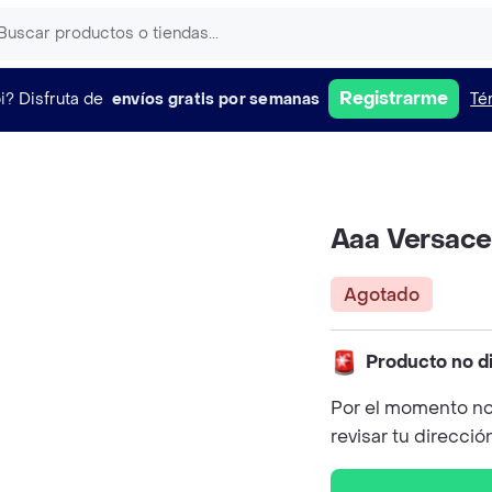
Registrarme
i?
Disfruta de
envíos gratis por semanas
Té
Aaa Versac
Agotado
Producto no d
Por el momento no
revisar tu direcció