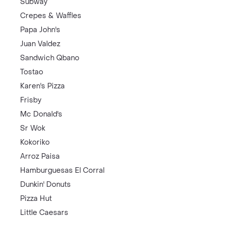
Subway
Crepes & Waffles
Papa John's
Juan Valdez
Sandwich Qbano
Tostao
Karen's Pizza
Frisby
Mc Donald's
Sr Wok
Kokoriko
Arroz Paisa
Hamburguesas El Corral
Dunkin' Donuts
Pizza Hut
Little Caesars