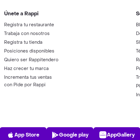
Únete a Rappi
S
Registra tu restaurante
B
Trabaja con nosotros
D
Registra tu tienda
S
Posiciones disponibles
T
Quiero ser Rappitendero
R
Haz crecer tu marca
P
Incrementa tus ventas
T
con Pide por Rappi
P
I
App Store
Play Store
AppGalle
App Store
Google play
AppGallery