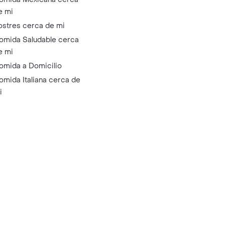
e mi
ostres cerca de mi
omida Saludable cerca
e mi
omida a Domicilio
omida Italiana cerca de
i