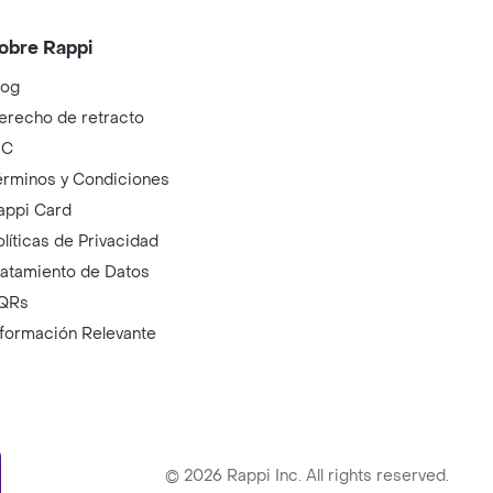
obre Rappi
log
erecho de retracto
IC
érminos y Condiciones
appi Card
olíticas de Privacidad
ratamiento de Datos
QRs
nformación Relevante
ry
©
2026
Rappi Inc. All rights reserved.