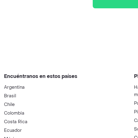
Encuéntranos en estos países
P
Argentina
H
m
Brasil
P
Chile
P
Colombia
C
Costa Rica
S
Ecuador
C