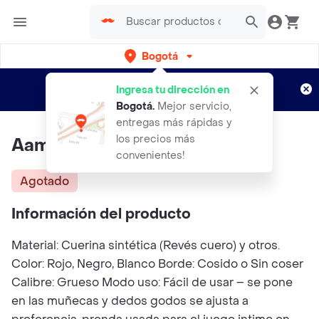
Bogotá
Regístrate
¿Nuevo en Rappi?
y disfruta de
Ingresa tu dirección en
envíos gratis por semanas
Aplican TyC
Bogotá
.
Mejor servicio,
entregas más rápidas y
los precios más
Aamarre De Manos Eps002
convenientes!
Agotado
Información del producto
Material: Cuerina sintética (Revés cuero) y otros.
Color: Rojo, Negro, Blanco Borde: Cosido o Sin coser
Calibre: Grueso Modo uso: Fácil de usar – se pone
en las muñecas y dedos godos se ajusta a