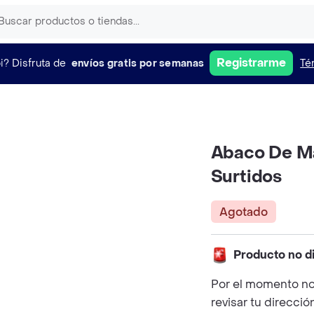
Registrarme
i?
Disfruta de
envíos gratis por semanas
Té
Abaco De Ma
Surtidos
Agotado
Producto no d
Por el momento no
revisar tu direcció