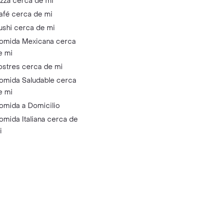
izza cerca de mi
afé cerca de mi
ushi cerca de mi
omida Mexicana cerca
e mi
ostres cerca de mi
omida Saludable cerca
e mi
omida a Domicilio
omida Italiana cerca de
i