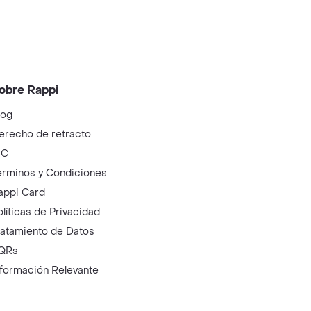
obre Rappi
log
erecho de retracto
IC
érminos y Condiciones
appi Card
olíticas de Privacidad
ratamiento de Datos
QRs
nformación Relevante