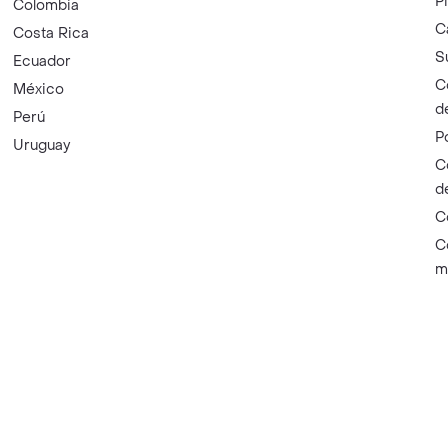
P
Colombia
C
Costa Rica
S
Ecuador
C
México
d
Perú
P
Uruguay
C
d
C
C
m