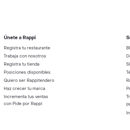
Únete a Rappi
S
Registra tu restaurante
B
Trabaja con nosotros
D
Registra tu tienda
S
Posiciones disponibles
T
Quiero ser Rappitendero
R
Haz crecer tu marca
P
Incrementa tus ventas
T
con Pide por Rappi
P
I