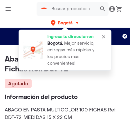
Bogotá
Regístrate
¿Nuevo en Rappi?
y disfruta de
Ingresa tu dirección en
envíos gratis por semanas
Aplican TyC
Bogotá
.
Mejor servicio,
entregas más rápidas y
los precios más
Abaco En Pasta Multicolor 100
convenientes!
Fichas Ref. Ddt-72
Agotado
Información del producto
ABACO EN PASTA MULTICOLOR 100 FICHAS Ref.
DDT-72. MEDIDAS 15 X 22 CM