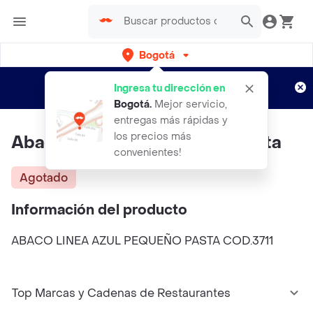
Bogotá
Regístrate
¿Nuevo en Rappi?
y disfruta de
Ingresa tu dirección en
envíos gratis por semanas
Aplican TyC
Bogotá
.
Mejor servicio,
entregas más rápidas y
los precios más
Abaco Linea Azul Pequeño Pasta
convenientes!
Agotado
Información del producto
ABACO LINEA AZUL PEQUEÑO PASTA COD.3711
Top Marcas y Cadenas de Restaurantes