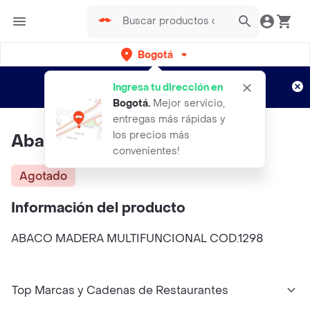
Bogotá
Regístrate
¿Nuevo en Rappi?
y disfruta de
Ingresa tu dirección en
envíos gratis por semanas
Aplican TyC
Bogotá
.
Mejor servicio,
entregas más rápidas y
los precios más
Abaco Madera Multifuncional
convenientes!
Agotado
Información del producto
ABACO MADERA MULTIFUNCIONAL COD.1298
Top Marcas y Cadenas de Restaurantes