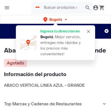
Bogotá
Regístrate
¿Nuevo en Rappi?
y disfruta de
Ingresa tu dirección en
envíos gratis por semanas
Aplican TyC
Bogotá
.
Mejor servicio,
entregas más rápidas y
los precios más
Abaco Vertical Linea Azul - Grande
convenientes!
Agotado
Información del producto
ABACO VERTICAL LINEA AZUL - GRANDE
Top Marcas y Cadenas de Restaurantes