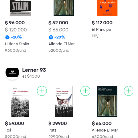
$ 96.000
$ 52.000
$ 112.000
$
$ 120.000
$ 65.000
El Príncipe
$
112/
-
20
%
-
20
%
Hitler y Stalin
Allende El Mar
N
96000/und
52000/und
6
Lerner 93
$4000
$ 59.000
$ 29.900
$ 65.000
$
Toá
Putzi
Allende El Mar
$
59000/und
29900/und
65000/und