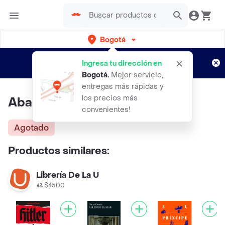
Bogotá
Regístrate
¿Nuevo en Rappi?
y disfruta de
Ingresa tu dirección en
envíos gratis por semanas
Aplican TyC
Bogotá
.
Mejor servicio,
entregas más rápidas y
los precios más
Abaddón, el exterminador
convenientes!
Agotado
Productos similares:
Librería De La U
$4500