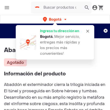
Bogotá
Regístrate
¿Nuevo en Rappi?
y disfruta de
Ingresa tu dirección en
envíos gratis por semanas
Aplican TyC
Bogotá
.
Mejor servicio,
entregas más rápidas y
los precios más
Abaddón el exterminio
convenientes!
Agotado
Información del producto
Abaddón el exterminador cierra la trilogía iniciada en
El túnel y proseguida en Sobre héroes y tumbas.
Desarrollando en su más amplio registro la metáfora
del «Informe sobre ciegos», esta insólita y profunda