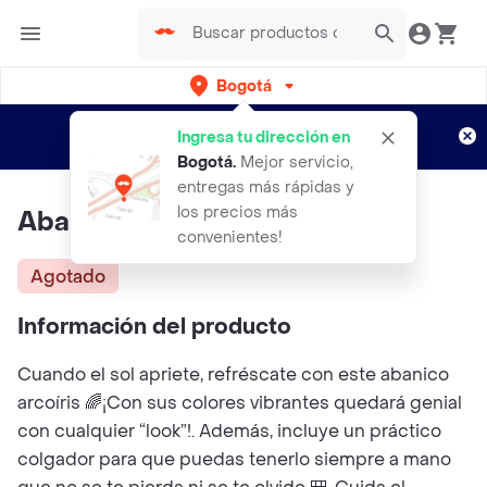
Bogotá
Regístrate
¿Nuevo en Rappi?
y disfruta de
Ingresa tu dirección en
envíos gratis por semanas
Aplican TyC
Bogotá
.
Mejor servicio,
entregas más rápidas y
los precios más
Abanico Arcoiris
convenientes!
Agotado
Información del producto
Cuando el sol apriete, refréscate con este abanico
arcoíris 🌈¡Con sus colores vibrantes quedará genial
con cualquier “look”!. Además, incluye un práctico
colgador para que puedas tenerlo siempre a mano