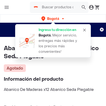
Bogotá
Regístrate
¿Nuevo en Rappi?
y disfruta de
Ingresa tu dirección en
envíos gratis por semanas
Aplican TyC
Bogotá
.
Mejor servicio,
entregas más rápidas y
los precios más
Abanico De Maderas X12 Abanico
convenientes!
Seda Plegable
Agotado
Información del producto
Abanico De Maderas x12 Abanico Seda Plegable