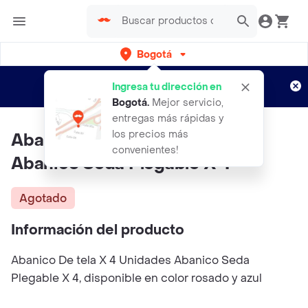
Bogotá
Regístrate
¿Nuevo en Rappi?
y disfruta de
Ingresa tu dirección en
envíos gratis por semanas
Aplican TyC
Bogotá
.
Mejor servicio,
entregas más rápidas y
los precios más
Abanico De Tela X 4 Unidades
convenientes!
Abanico Seda Plegable X 4
Agotado
Información del producto
Abanico De tela X 4 Unidades Abanico Seda
Plegable X 4, disponible en color rosado y azul