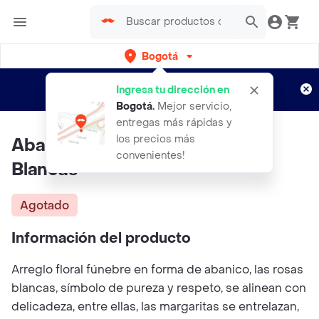
Bogotá
Regístrate
¿Nuevo en Rappi?
y disfruta de
Ingresa tu dirección en
envíos gratis por semanas
Aplican TyC
Bogotá
.
Mejor servicio,
entregas más rápidas y
los precios más
Abanico Funebre De Flores
convenientes!
Blancas
Agotado
Información del producto
Arreglo floral fúnebre en forma de abanico, las rosas
blancas, símbolo de pureza y respeto, se alinean con
delicadeza, entre ellas, las margaritas se entrelazan,