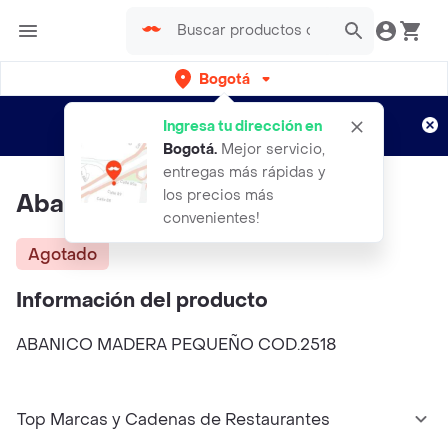
Bogotá
Regístrate
¿Nuevo en Rappi?
y disfruta de
Ingresa tu dirección en
envíos gratis por semanas
Aplican TyC
Bogotá
.
Mejor servicio,
entregas más rápidas y
los precios más
Abanico Madera Pequeño
convenientes!
Agotado
Información del producto
ABANICO MADERA PEQUEÑO COD.2518
Top Marcas y Cadenas de Restaurantes