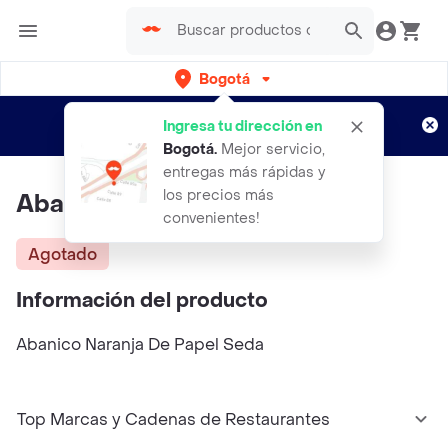
Bogotá
Regístrate
¿Nuevo en Rappi?
y disfruta de
Ingresa tu dirección en
envíos gratis por semanas
Aplican TyC
Bogotá
.
Mejor servicio,
entregas más rápidas y
los precios más
Abanico Naranja
convenientes!
Agotado
Información del producto
Abanico Naranja De Papel Seda
Top Marcas y Cadenas de Restaurantes