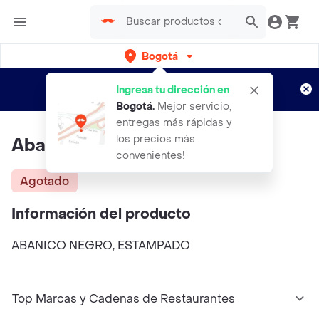
Bogotá
Regístrate
¿Nuevo en Rappi?
y disfruta de
Ingresa tu dirección en
envíos gratis por semanas
Aplican TyC
Bogotá
.
Mejor servicio,
entregas más rápidas y
los precios más
Abanico Negro, Estampado
convenientes!
Agotado
Información del producto
ABANICO NEGRO, ESTAMPADO
Top Marcas y Cadenas de Restaurantes