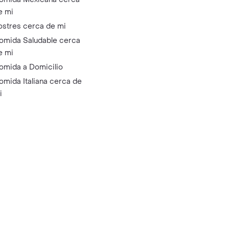
e mi
ostres cerca de mi
omida Saludable cerca
e mi
omida a Domicilio
omida Italiana cerca de
i