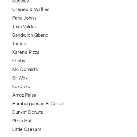
Subway
Crepes & Waffles
Papa John's
Juan Valdez
Sandwich Qbano
Tostao
Karen's Pizza
Frisby
Mc Donald's
Sr Wok
Kokoriko
Arroz Paisa
Hamburguesas El Corral
Dunkin' Donuts
Pizza Hut
Little Caesars