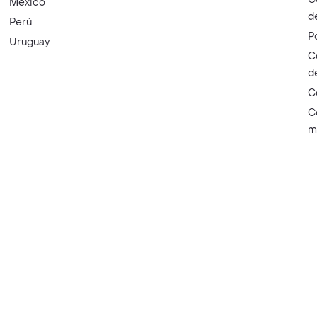
México
d
Perú
P
Uruguay
C
d
C
C
m