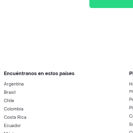
Encuéntranos en estos países
P
Argentina
H
m
Brasil
P
Chile
P
Colombia
C
Costa Rica
S
Ecuador
C