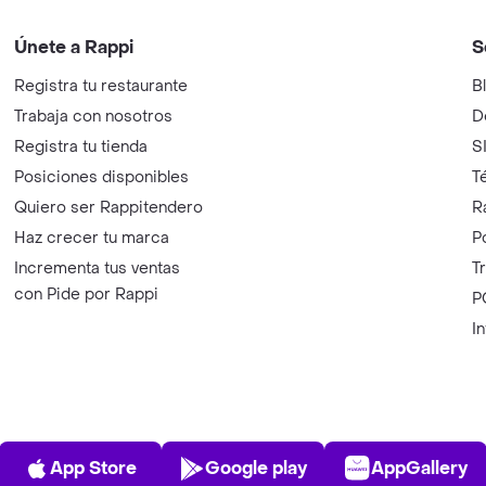
Únete a Rappi
S
Registra tu restaurante
B
Trabaja con nosotros
D
Registra tu tienda
S
Posiciones disponibles
T
Quiero ser Rappitendero
R
Haz crecer tu marca
P
Incrementa tus ventas
T
con Pide por Rappi
P
I
App Store
Play Store
AppGalle
App Store
Google play
AppGallery