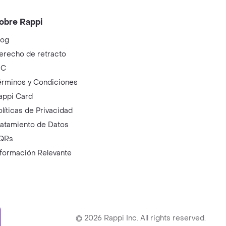
obre Rappi
log
erecho de retracto
IC
érminos y Condiciones
appi Card
olíticas de Privacidad
ratamiento de Datos
QRs
nformación Relevante
ry
©
2026
Rappi Inc. All rights reserved.