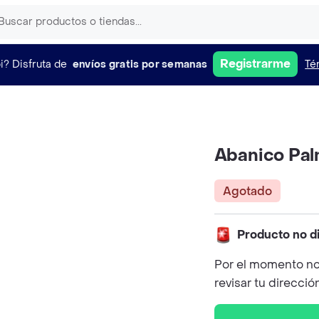
Registrarme
i?
Disfruta de
envíos gratis por semanas
Té
Abanico Pal
Agotado
Producto no d
Por el momento no
revisar tu direcció