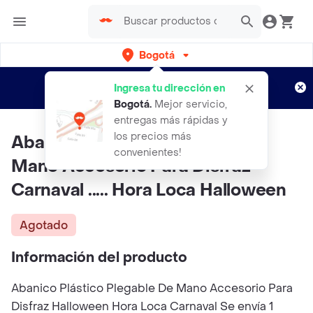
Bogotá
Regístrate
¿Nuevo en Rappi?
y disfruta de
Ingresa tu dirección en
envíos gratis por semanas
Aplican TyC
Bogotá
.
Mejor servicio,
entregas más rápidas y
los precios más
Abanico Plástico Plegable De
convenientes!
Mano Accesorio Para Disfraz
Carnaval ..... Hora Loca Halloween
Agotado
Información del producto
Abanico Plástico Plegable De Mano Accesorio Para
Disfraz Halloween Hora Loca Carnaval Se envía 1