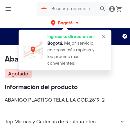
Bogotá
Regístrate
¿Nuevo en Rappi?
y disfruta de
Ingresa tu dirección en
envíos gratis por semanas
Aplican TyC
Bogotá
.
Mejor servicio,
entregas más rápidas y
los precios más
Abanico Plastico Tela Lila
convenientes!
Agotado
Información del producto
ABANICO PLASTICO TELA LILA COD.2519-2
Top Marcas y Cadenas de Restaurantes