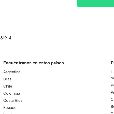
519-4
Encuéntranos en estos países
P
Argentina
H
m
Brasil
P
Chile
P
Colombia
C
Costa Rica
S
Ecuador
C