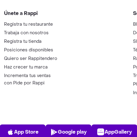
Únete a Rappi
S
Registra tu restaurante
B
Trabaja con nosotros
D
Registra tu tienda
S
Posiciones disponibles
T
Quiero ser Rappitendero
R
Haz crecer tu marca
P
Incrementa tus ventas
T
con Pide por Rappi
P
I
App Store
Play Store
AppGalle
App Store
Google play
AppGallery