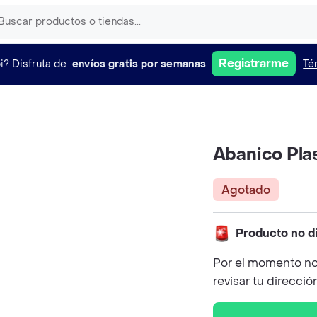
Registrarme
i?
Disfruta de
envíos gratis por semanas
Té
Abanico Plas
Agotado
Producto no d
Por el momento no
revisar tu direcció