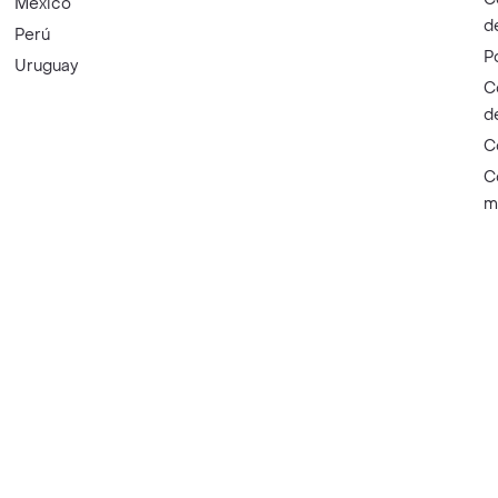
México
d
Perú
P
Uruguay
C
d
C
C
m