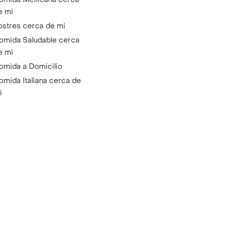
e mi
ostres cerca de mi
omida Saludable cerca
e mi
omida a Domicilio
omida Italiana cerca de
i