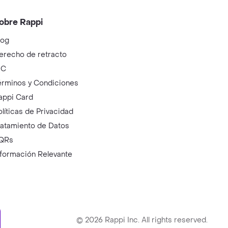
obre Rappi
log
erecho de retracto
IC
érminos y Condiciones
appi Card
olíticas de Privacidad
ratamiento de Datos
QRs
nformación Relevante
ry
©
2026
Rappi Inc. All rights reserved.