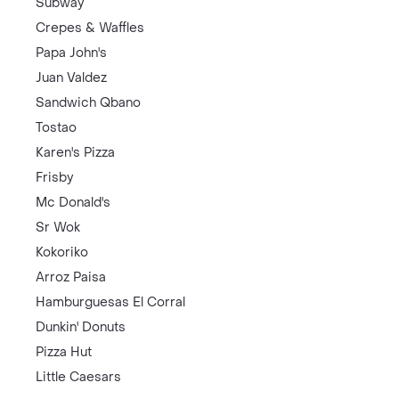
Subway
Crepes & Waffles
Papa John's
Juan Valdez
Sandwich Qbano
Tostao
Karen's Pizza
Frisby
Mc Donald's
Sr Wok
Kokoriko
Arroz Paisa
Hamburguesas El Corral
Dunkin' Donuts
Pizza Hut
Little Caesars