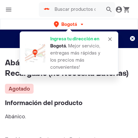
Bogotá
Regístrate
¿Nuevo en Rappi?
y disfruta de
Ingresa tu dirección en
envíos gratis por semanas
Aplican TyC
Bogotá
.
Mejor servicio,
entregas más rápidas y
los precios más
Abánico Portátil De Mano
convenientes!
Recargable (no Necesita Baterias)
Agotado
Información del producto
Abánico.