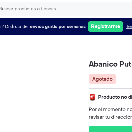
Registrarme
i?
Disfruta de
envíos gratis por semanas
Té
Abanico Put
Agotado
Producto no d
Por el momento no
revisar tu direcció