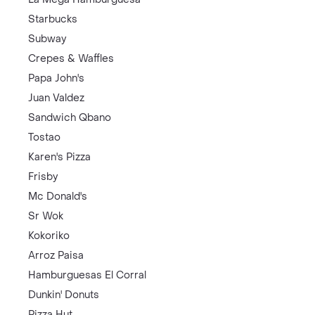
Starbucks
Subway
Crepes & Waffles
Papa John's
Juan Valdez
Sandwich Qbano
Tostao
Karen's Pizza
Frisby
Mc Donald's
Sr Wok
Kokoriko
Arroz Paisa
Hamburguesas El Corral
Dunkin' Donuts
Pizza Hut