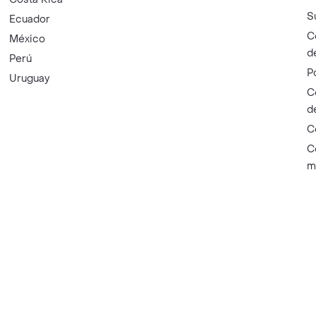
S
Ecuador
C
México
d
Perú
P
Uruguay
C
d
C
C
m