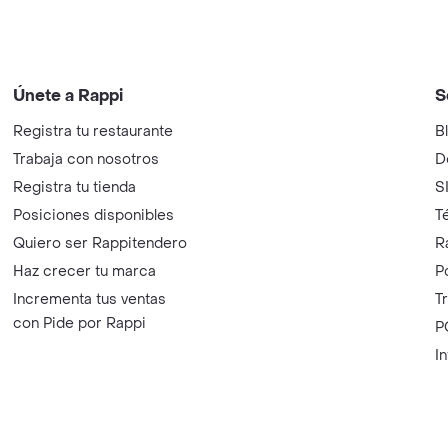
Únete a Rappi
S
Registra tu restaurante
B
Trabaja con nosotros
D
Registra tu tienda
S
Posiciones disponibles
T
Quiero ser Rappitendero
R
Haz crecer tu marca
P
Incrementa tus ventas
T
con Pide por Rappi
P
I