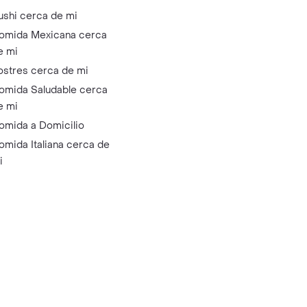
ushi cerca de mi
omida Mexicana cerca
e mi
ostres cerca de mi
omida Saludable cerca
e mi
omida a Domicilio
omida Italiana cerca de
i