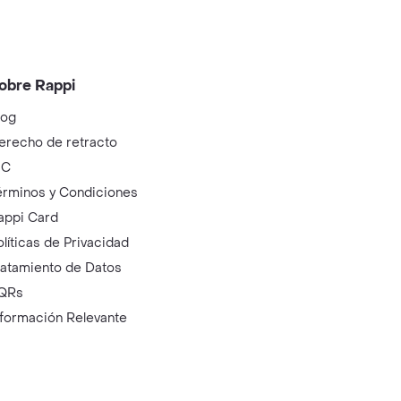
obre Rappi
log
erecho de retracto
IC
érminos y Condiciones
appi Card
olíticas de Privacidad
ratamiento de Datos
QRs
nformación Relevante