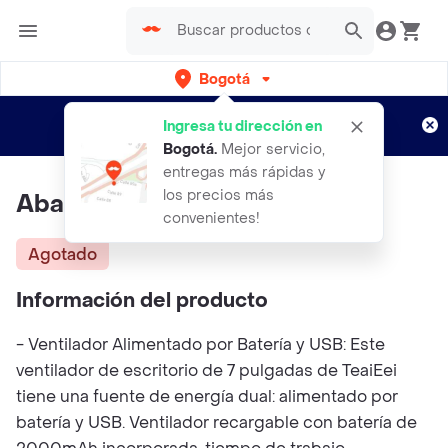
Bogotá
Regístrate
¿Nuevo en Rappi?
y disfruta de
Ingresa tu dirección en
envíos gratis por semanas
Aplican TyC
Bogotá
.
Mejor servicio,
entregas más rápidas y
los precios más
Abanico Recargable K38
convenientes!
Agotado
Información del producto
- Ventilador Alimentado por Batería y USB: Este
ventilador de escritorio de 7 pulgadas de TeaiEei
tiene una fuente de energía dual: alimentado por
batería y USB. Ventilador recargable con batería de