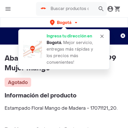
Bogotá
Regístrate
¿Nuevo en Rappi?
y disfruta de
Ingresa tu dirección en
envíos gratis por semanas
Aplican TyC
Bogotá
.
Mejor servicio,
entregas más rápidas y
los precios más
Abanico Stefanp Naranja Talla 99
convenientes!
Mujer Mango
Agotado
Información del producto
Estampado Floral Mango de Madera - 17071121_20.