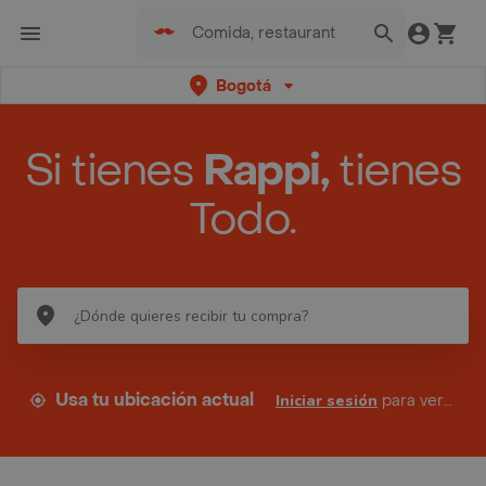
Bogotá
Si tienes
Rappi,
tienes
Todo.
Usa tu ubicación actual
Iniciar sesión
para ver tus direcciones