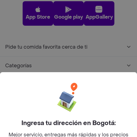
App Store
Google play
AppGallery
Pide tu comida favorita cerca de ti
Categorías
Únete a Rappi
Sobre Rappi
Facebook
Twitter
Instagram
Ingresa tu dirección en Bogotá:
Mejor servicio, entregas más rápidas y los precios
©
2026
Rappi Inc. All rights reserved.