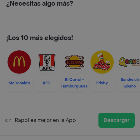
¿Necesitas algo más?
¡Los 10 más elegidos!
El Corral -
Sandwich
McDonald's
KFC
Frisby
Hamburguesa
Qbano
👉
Rappi es mejor en la App
Descargar