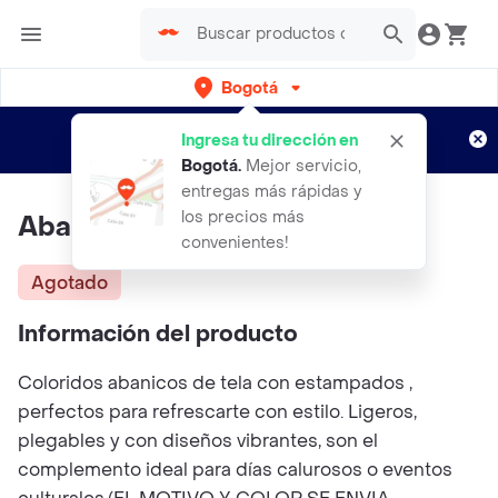
Bogotá
Regístrate
¿Nuevo en Rappi?
y disfruta de
Ingresa tu dirección en
envíos gratis por semanas
Aplican TyC
Bogotá
.
Mejor servicio,
entregas más rápidas y
los precios más
Abanicos Con Estampado
convenientes!
Agotado
Información del producto
Coloridos abanicos de tela con estampados ,
perfectos para refrescarte con estilo. Ligeros,
plegables y con diseños vibrantes, son el
complemento ideal para días calurosos o eventos