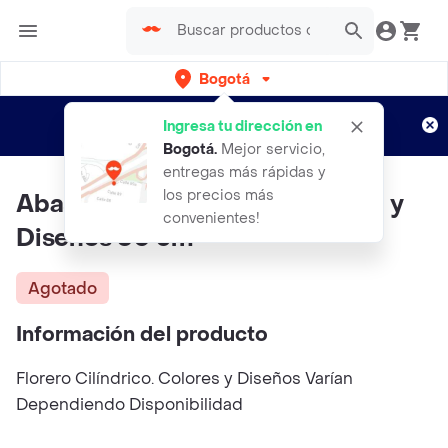
Bogotá
Regístrate
¿Nuevo en Rappi?
y disfruta de
Ingresa tu dirección en
envíos gratis por semanas
Aplican TyC
Bogotá
.
Mejor servicio,
entregas más rápidas y
los precios más
Abastodeco Florero de Colores y
convenientes!
Diseños 60 cm
Agotado
Información del producto
Florero Cilíndrico. Colores y Diseños Varían
Dependiendo Disponibilidad