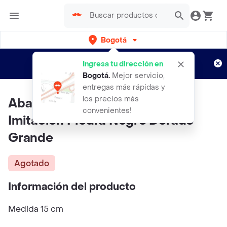
Bogotá
Regístrate
¿Nuevo en Rappi?
y disfruta de
Ingresa tu dirección en
envíos gratis por semanas
Aplican TyC
Bogotá
.
Mejor servicio,
entregas más rápidas y
los precios más
Abastodeco Matera Plástica
convenientes!
Imitación Piedra Negro Dorado
Grande
Agotado
Información del producto
Medida 15 cm