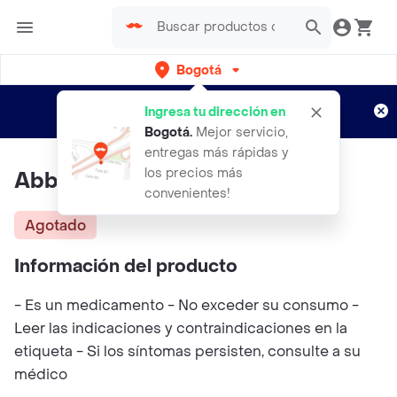
Bogotá
Regístrate
¿Nuevo en Rappi?
y disfruta de
Ingresa tu dirección en
envíos gratis por semanas
Aplican TyC
Bogotá
.
Mejor servicio,
entregas más rápidas y
los precios más
Abbott Actos
convenientes!
Agotado
Información del producto
- Es un medicamento - No exceder su consumo -
Leer las indicaciones y contraindicaciones en la
etiqueta - Si los síntomas persisten, consulte a su
médico