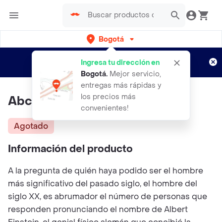
Bogotá
Regístrate
¿Nuevo en Rappi?
y disfruta de
Ingresa tu dirección en
envíos gratis por semanas
Aplican TyC
Bogotá
.
Mejor servicio,
entregas más rápidas y
los precios más
Abc de la relatividad
convenientes!
Agotado
Información del producto
A la pregunta de quién haya podido ser el hombre
más significativo del pasado siglo, el hombre del
siglo XX, es abrumador el número de personas que
responden pronunciando el nombre de Albert