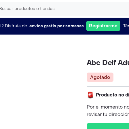
Registrarme
i?
Disfruta de
envíos gratis por semanas
Té
Abc Delf Ad
Agotado
Producto no d
Por el momento no
revisar tu direcció