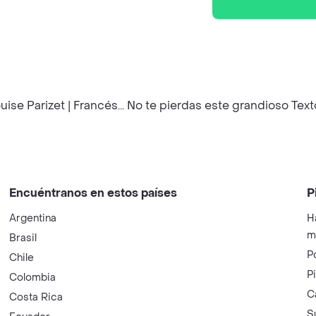
se Parizet | Francés... No te pierdas este grandioso Texto
Encuéntranos en estos países
P
Argentina
H
m
Brasil
P
Chile
P
Colombia
C
Costa Rica
S