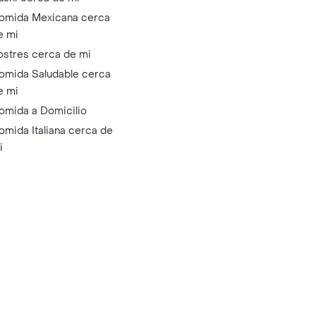
omida Mexicana cerca
e mi
ostres cerca de mi
omida Saludable cerca
e mi
omida a Domicilio
omida Italiana cerca de
i