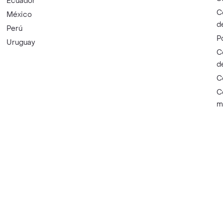
Ecuador
C
México
d
Perú
P
Uruguay
C
d
C
C
m