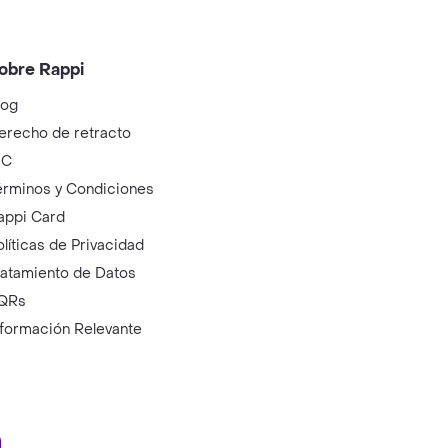
obre Rappi
log
erecho de retracto
IC
érminos y Condiciones
appi Card
olíticas de Privacidad
ratamiento de Datos
QRs
nformación Relevante
ry