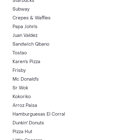
Starbucks
Subway
Crepes & Waffles
Papa John's
Juan Valdez
Sandwich Qbano
Tostao
Karen's Pizza
Frisby
Mc Donald's
Sr Wok
Kokoriko
Arroz Paisa
Hamburguesas El Corral
Dunkin' Donuts
Pizza Hut