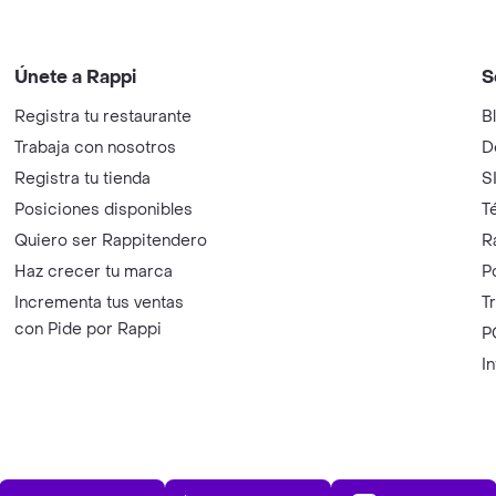
Únete a Rappi
S
Registra tu restaurante
B
Trabaja con nosotros
D
Registra tu tienda
S
Posiciones disponibles
T
Quiero ser Rappitendero
R
Haz crecer tu marca
P
Incrementa tus ventas
T
con Pide por Rappi
P
I
App Store
Play Store
AppGalle