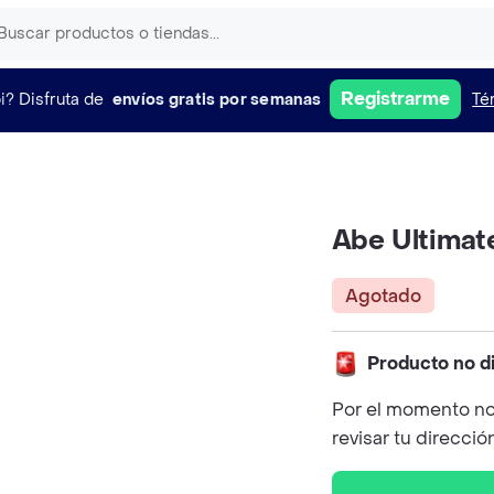
Registrarme
i?
Disfruta de
envíos gratis por semanas
Té
Abe Ultimat
Agotado
Producto no d
Por el momento no
revisar tu direcció