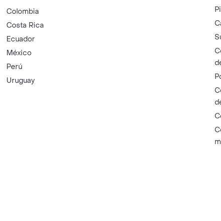
P
Colombia
C
Costa Rica
S
Ecuador
C
México
d
Perú
P
Uruguay
C
d
C
C
m