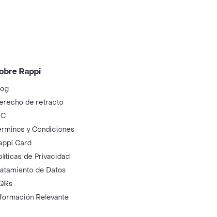
obre Rappi
log
erecho de retracto
IC
érminos y Condiciones
appi Card
olíticas de Privacidad
ratamiento de Datos
QRs
nformación Relevante