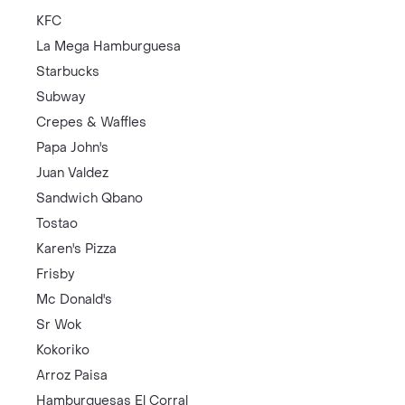
KFC
La Mega Hamburguesa
Starbucks
Subway
Crepes & Waffles
Papa John's
Juan Valdez
Sandwich Qbano
Tostao
Karen's Pizza
Frisby
Mc Donald's
Sr Wok
Kokoriko
Arroz Paisa
Hamburguesas El Corral