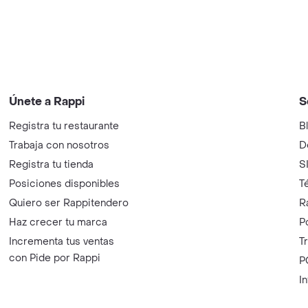
Únete a Rappi
S
Registra tu restaurante
B
Trabaja con nosotros
D
Registra tu tienda
S
Posiciones disponibles
T
Quiero ser Rappitendero
R
Haz crecer tu marca
P
Incrementa tus ventas
T
con Pide por Rappi
P
I