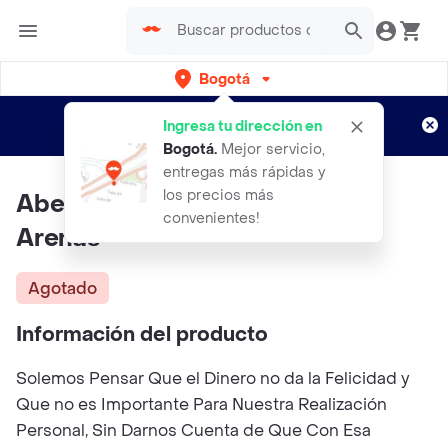
Bogotá
Regístrate
¿Nuevo en Rappi?
y disfruta de
Ingresa tu dirección en
envíos gratis por semanas
Aplican TyC
Bogotá
.
Mejor servicio,
entregas más rápidas y
los precios más
Abecedario - Antonio Silvera
convenientes!
Arenas
Agotado
Información del producto
Solemos Pensar Que el Dinero no da la Felicidad y
Que no es Importante Para Nuestra Realización
Personal, Sin Darnos Cuenta de Que Con Esa