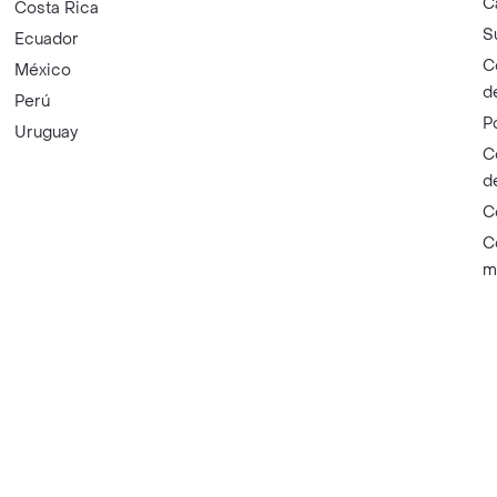
C
Costa Rica
S
Ecuador
C
México
d
Perú
P
Uruguay
C
d
C
C
m