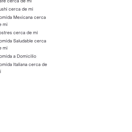
afé cerca de mi
ushi cerca de mi
omida Mexicana cerca
e mi
ostres cerca de mi
omida Saludable cerca
e mi
omida a Domicilio
omida Italiana cerca de
i