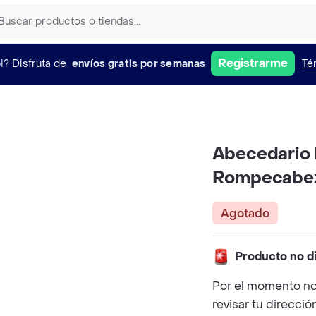
Registrarme
i?
Disfruta de
envíos gratis por semanas
Té
Abecedario 
Rompecabez
Agotado
Producto no d
Por el momento no
revisar tu direcció