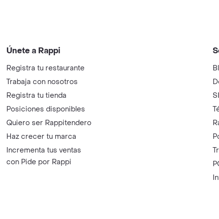
Únete a Rappi
S
Registra tu restaurante
B
Trabaja con nosotros
D
Registra tu tienda
S
Posiciones disponibles
T
Quiero ser Rappitendero
R
Haz crecer tu marca
P
Incrementa tus ventas
T
con Pide por Rappi
P
I