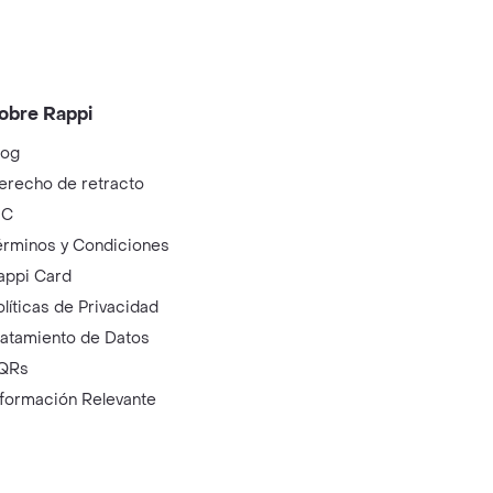
obre Rappi
log
erecho de retracto
IC
érminos y Condiciones
appi Card
olíticas de Privacidad
ratamiento de Datos
QRs
nformación Relevante