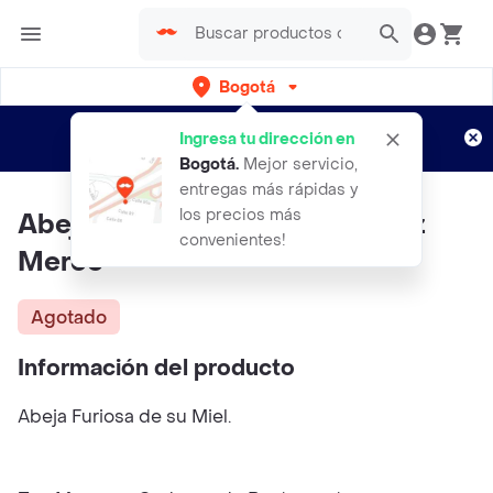
Bogotá
Regístrate
¿Nuevo en Rappi?
y disfruta de
Ingresa tu dirección en
envíos gratis por semanas
Aplican TyC
Bogotá
.
Mejor servicio,
entregas más rápidas y
los precios más
Abeja Furiosa de su Miel - Ibarz
convenientes!
Merce
Agotado
Información del producto
Abeja Furiosa de su Miel.