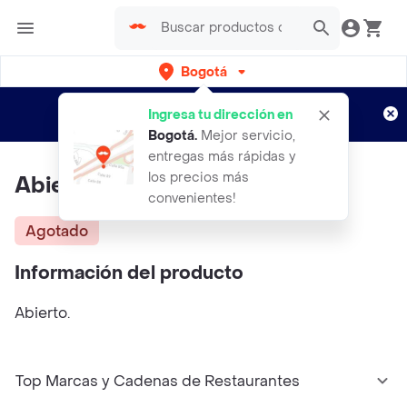
Bogotá
Regístrate
¿Nuevo en Rappi?
y disfruta de
Ingresa tu dirección en
envíos gratis por semanas
Aplican TyC
Bogotá
.
Mejor servicio,
entregas más rápidas y
los precios más
Abierto
convenientes!
Agotado
Información del producto
Abierto.
Top Marcas y Cadenas de Restaurantes