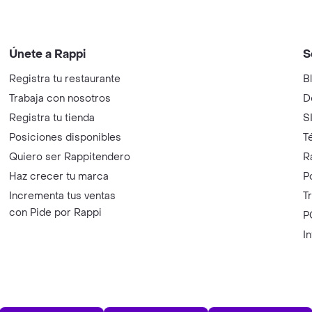
Únete a Rappi
S
Registra tu restaurante
B
Trabaja con nosotros
D
Registra tu tienda
S
Posiciones disponibles
T
Quiero ser Rappitendero
R
Haz crecer tu marca
P
Incrementa tus ventas
T
con Pide por Rappi
P
I