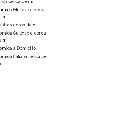
ushi cerca de mi
omida Mexicana cerca
e mi
ostres cerca de mi
omida Saludable cerca
e mi
omida a Domicilio
omida Italiana cerca de
i