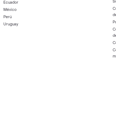
S
Ecuador
C
México
d
Perú
P
Uruguay
C
d
C
C
m