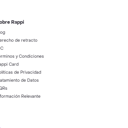
obre Rappi
log
erecho de retracto
IC
érminos y Condiciones
appi Card
olíticas de Privacidad
ratamiento de Datos
QRs
nformación Relevante