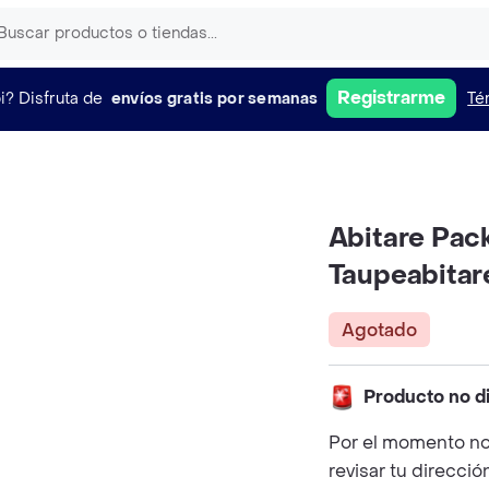
Registrarme
i?
Disfruta de
envíos gratis por semanas
Té
Abitare Pac
Taupeabitare
Agotado
Producto no d
Por el momento no
revisar tu direcció