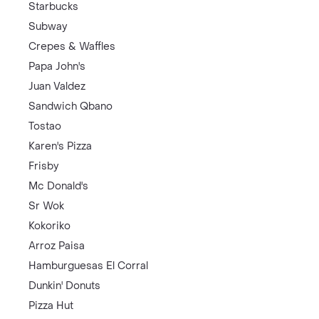
Starbucks
Subway
Crepes & Waffles
Papa John's
Juan Valdez
Sandwich Qbano
Tostao
Karen's Pizza
Frisby
Mc Donald's
Sr Wok
Kokoriko
Arroz Paisa
Hamburguesas El Corral
Dunkin' Donuts
Pizza Hut