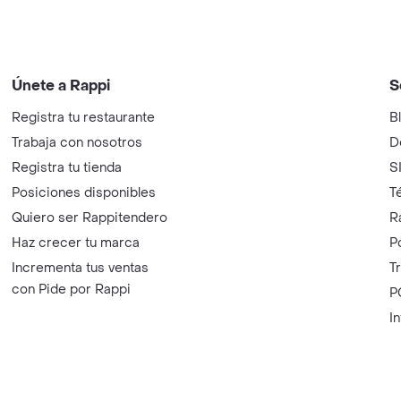
Únete a Rappi
S
Registra tu restaurante
B
Trabaja con nosotros
D
Registra tu tienda
S
Posiciones disponibles
T
Quiero ser Rappitendero
R
Haz crecer tu marca
P
Incrementa tus ventas
T
con Pide por Rappi
P
I