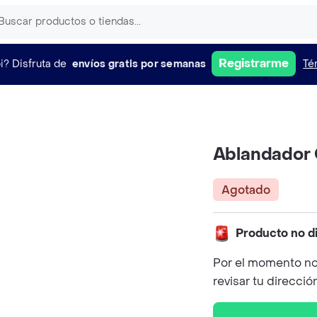
Registrarme
i?
Disfruta de
envíos gratis por semanas
Té
Ablandador
Agotado
Producto no d
Por el momento no
revisar tu direcció