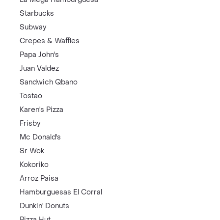
Starbucks
Subway
Crepes & Waffles
Papa John's
Juan Valdez
Sandwich Qbano
Tostao
Karen's Pizza
Frisby
Mc Donald's
Sr Wok
Kokoriko
Arroz Paisa
Hamburguesas El Corral
Dunkin' Donuts
Pizza Hut