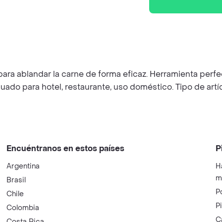
para ablandar la carne de forma eficaz. Herramienta perf
do para hotel, restaurante, uso doméstico. Tipo de artíc
Encuéntranos en estos países
P
Argentina
H
m
Brasil
P
Chile
P
Colombia
C
Costa Rica