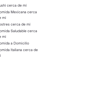
ushi cerca de mi
omida Mexicana cerca
e mi
ostres cerca de mi
omida Saludable cerca
e mi
omida a Domicilio
omida Italiana cerca de
i