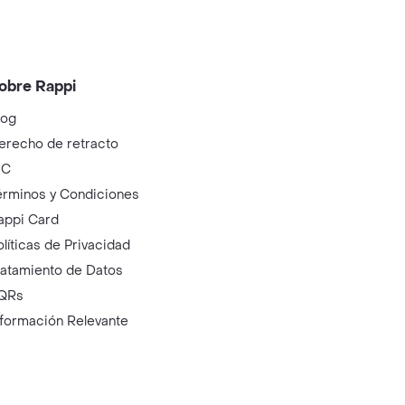
obre Rappi
log
erecho de retracto
IC
érminos y Condiciones
appi Card
olíticas de Privacidad
ratamiento de Datos
QRs
nformación Relevante