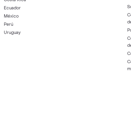
S
Ecuador
C
México
d
Perú
P
Uruguay
C
d
C
C
m