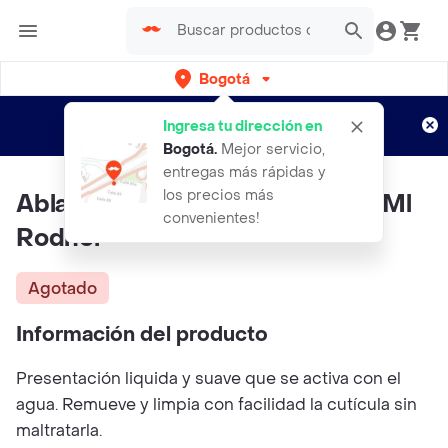
Bogotá
Regístrate
¿Nuevo en Rappi?
y disfruta de
Ingresa tu dirección en
envíos gratis por semanas
Aplican TyC
Bogotá
.
Mejor servicio,
entregas más rápidas y
los precios más
Ablandador Cuticula Suave 30 Ml
convenientes!
Rodher
Agotado
Información del producto
Presentación liquida y suave que se activa con el
agua. Remueve y limpia con facilidad la cutícula sin
maltratarla.