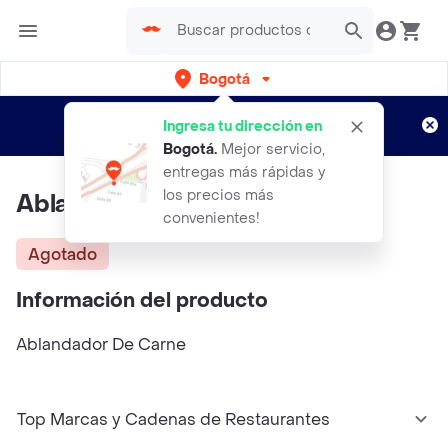
Bogotá
Regístrate
¿Nuevo en Rappi?
y disfruta de
Ingresa tu dirección en
envíos gratis por semanas
Aplican TyC
Bogotá
.
Mejor servicio,
entregas más rápidas y
los precios más
Ablandador De Carne
convenientes!
Agotado
Información del producto
Ablandador De Carne
Top Marcas y Cadenas de Restaurantes