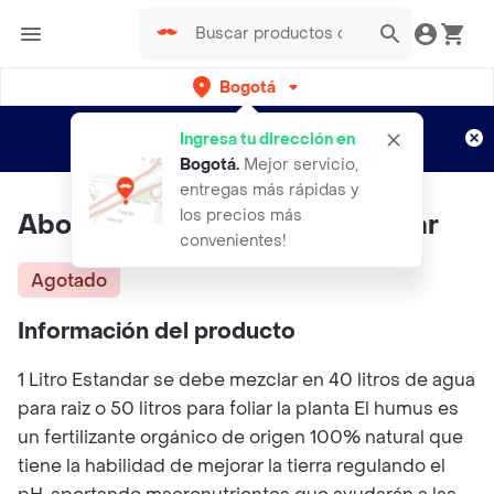
Bogotá
Regístrate
¿Nuevo en Rappi?
y disfruta de
Ingresa tu dirección en
envíos gratis por semanas
Aplican TyC
Bogotá
.
Mejor servicio,
entregas más rápidas y
los precios más
Abono Orgánico 1 Litro Estándar
convenientes!
Agotado
Información del producto
1 Litro Estandar se debe mezclar en 40 litros de agua
para raiz o 50 litros para foliar la planta El humus es
un fertilizante orgánico de origen 100% natural que
tiene la habilidad de mejorar la tierra regulando el