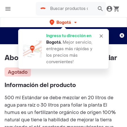
Bogotá
Regístrate
¿Nuevo en Rappi?
y disfruta de
Ingresa tu dirección en
envíos gratis por semanas
Aplican TyC
Bogotá
.
Mejor servicio,
entregas más rápidas y
los precios más
Abono Orgánico 500 Ml Estandar
convenientes!
Agotado
Información del producto
500 ml Estándar se debe mezclar en 20 litros de
agua para raíz o 30 litros para foliar la planta El
humus es un fertilizante orgánico de origen 100%
natural que tiene la habilidad de mejorar la tierra