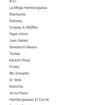
KFC
La Mega Hamburguesa
Starbucks
Subway
Crepes & Waffles
Papa John's
Juan Valdez
Sandwich Qbano
Tostao
Karen's Pizza
Frisby
Mc Donald's
Sr Wok
Kokoriko
Arroz Paisa
Hamburguesas El Corral