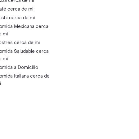
izza cerca de mi
afé cerca de mi
ushi cerca de mi
omida Mexicana cerca
e mi
ostres cerca de mi
omida Saludable cerca
e mi
omida a Domicilio
omida Italiana cerca de
i