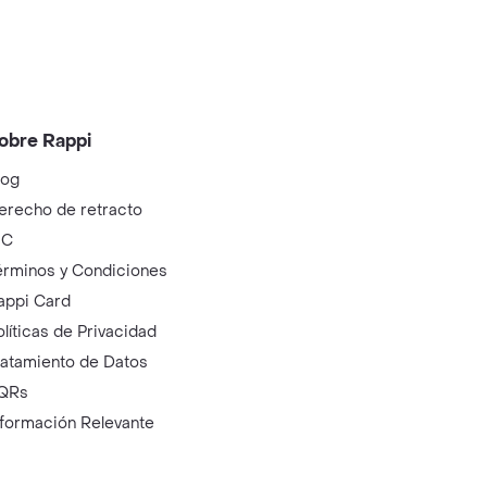
obre Rappi
log
erecho de retracto
IC
érminos y Condiciones
appi Card
olíticas de Privacidad
ratamiento de Datos
QRs
nformación Relevante