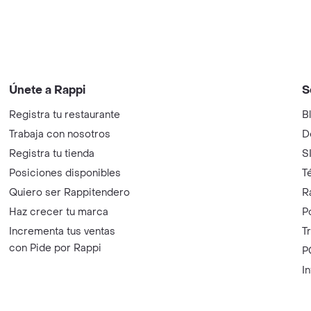
Únete a Rappi
S
Registra tu restaurante
B
Trabaja con nosotros
D
Registra tu tienda
S
Posiciones disponibles
T
Quiero ser Rappitendero
R
Haz crecer tu marca
P
Incrementa tus ventas
T
con Pide por Rappi
P
I