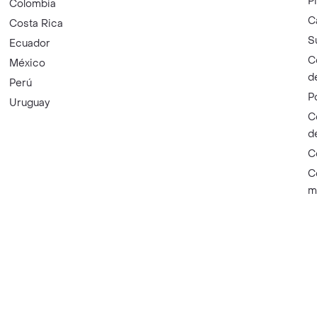
P
Colombia
C
Costa Rica
S
Ecuador
C
México
d
Perú
P
Uruguay
C
d
C
C
m