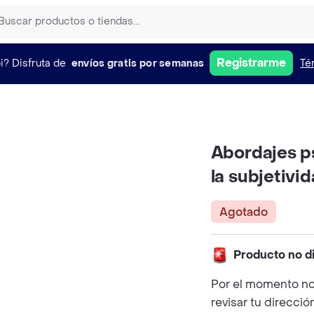
Registrarme
i?
Disfruta de
envíos gratis por semanas
Té
Abordajes ps
la subjetivid
Agotado
Producto no d
Por el momento no
revisar tu direcció