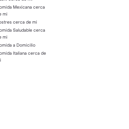
omida Mexicana cerca
e mi
ostres cerca de mi
omida Saludable cerca
e mi
omida a Domicilio
omida Italiana cerca de
i