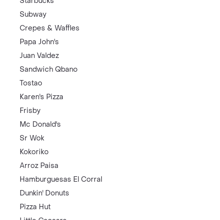
Starbucks
Subway
Crepes & Waffles
Papa John's
Juan Valdez
Sandwich Qbano
Tostao
Karen's Pizza
Frisby
Mc Donald's
Sr Wok
Kokoriko
Arroz Paisa
Hamburguesas El Corral
Dunkin' Donuts
Pizza Hut