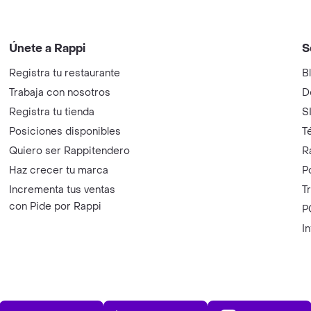
Únete a Rappi
S
Registra tu restaurante
B
Trabaja con nosotros
D
Registra tu tienda
S
Posiciones disponibles
T
Quiero ser Rappitendero
R
Haz crecer tu marca
P
Incrementa tus ventas
T
con Pide por Rappi
P
I
App Store
Play Store
AppGalle