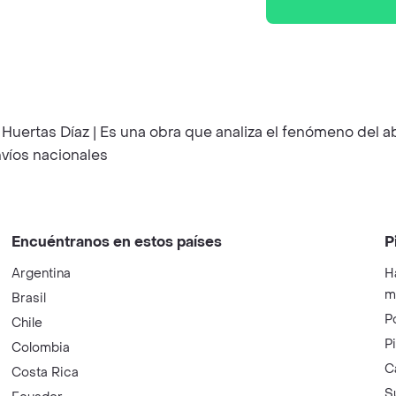
 Huertas Díaz | Es una obra que analiza el fenómeno del a
nvíos nacionales
Encuéntranos en estos países
P
Argentina
H
m
Brasil
P
Chile
P
Colombia
C
Costa Rica
S