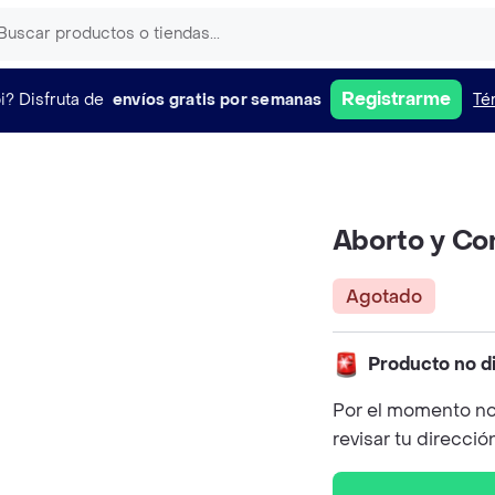
Registrarme
i?
Disfruta de
envíos gratis por semanas
Té
Aborto y Con
Agotado
Producto no d
Por el momento no
revisar tu direcció