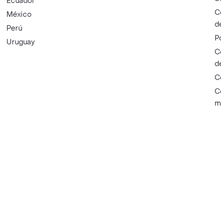
Ecuador
C
México
d
Perú
P
Uruguay
C
d
C
C
m