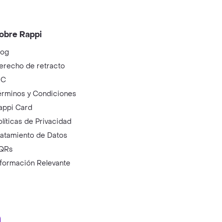
obre Rappi
log
erecho de retracto
IC
érminos y Condiciones
appi Card
olíticas de Privacidad
ratamiento de Datos
QRs
nformación Relevante
ry