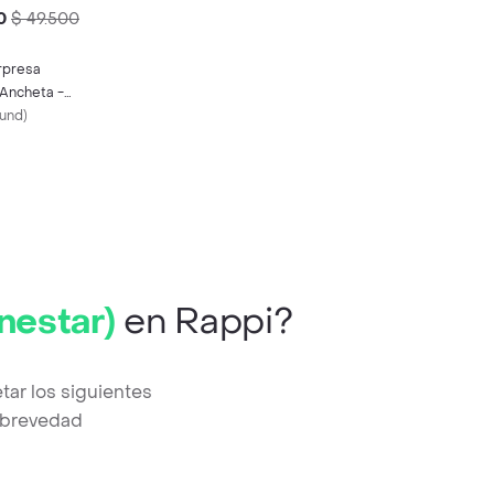
0
$ 49.500
rpresa
 Ancheta -
und
)
nestar)
en Rappi?
tar los siguientes
a brevedad