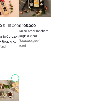
0
$ 115.000
$ 105.000
Dulce Amor (ancheta -
Regalo Vino)
ra Tu Corazón
(
$105000/und
)
- Regalo -
1Und
/und
)