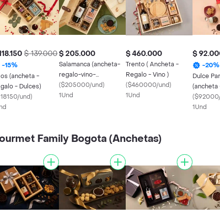
118.150
$ 139.000
$ 205.000
$ 460.000
$ 92.00
Salamanca (ancheta-
Trento ( Ancheta -
-
15
%
-
20
%
regalo-vino-
Regalo - Vino )
los (ancheta -
Dulce Pa
chocolate)
(
$205000/und
)
(
$460000/und
)
galo - Dulces)
(ancheta 
1Und
1Und
118150/und
)
Dulces)
(
$92000
nd
1Und
ourmet Family Bogota (Anchetas)