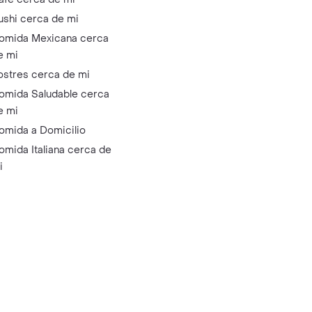
ushi cerca de mi
omida Mexicana cerca
e mi
ostres cerca de mi
omida Saludable cerca
e mi
omida a Domicilio
omida Italiana cerca de
i