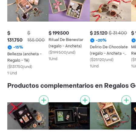
$
$
$ 199.500
$ 25.120
$ 31.400
$ 
131.750
155.000
Ritual De Bienestar
-
20
%
(regalo - Ancheta)
Delirio De Chocolate
Mi
-
15
%
(
$199500/und
)
(regalo - Ancheta -
Re
Bellezza (ancheta -
1Und
Dulce)
(
$25120/und
)
(
$
Regalo - Té)
1Und
1U
(
$131750/und
)
1 Und
Productos complementarios en Regalos G