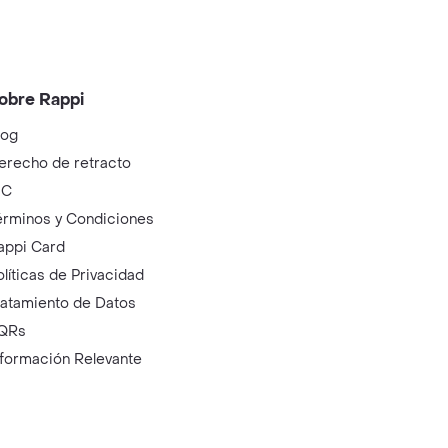
obre Rappi
log
erecho de retracto
IC
érminos y Condiciones
appi Card
olíticas de Privacidad
ratamiento de Datos
QRs
nformación Relevante