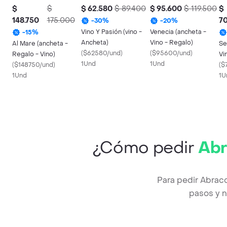
$
$
$ 62.580
$ 89.400
$ 95.600
$ 119.500
$
148.750
175.000
7
-
30
%
-
20
%
Vino Y Pasión (vino -
Venecia (ancheta -
-
15
%
Ancheta)
Vino - Regalo)
Al Mare (ancheta -
Se
(
$62580/und
)
(
$95600/und
)
Regalo - Vino)
Vi
1Und
1Und
(
$148750/und
)
(
$
1Und
1U
¿Cómo pedir
Abr
Para pedir Abracc
pasos y n