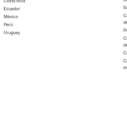
Costa Rica
S
Ecuador
C
México
d
Perú
P
Uruguay
C
d
C
C
m