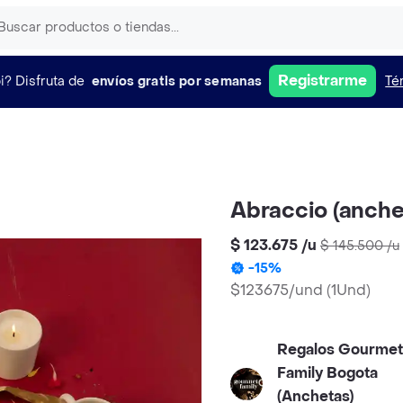
Registrarme
i?
Disfruta de
envíos gratis por semanas
Té
Abraccio (anchet
$ 123.675
/
u
$ 145.500
/
u
-
15
%
$123675/und
(
1Und
)
Regalos Gourmet
Family Bogota
(Anchetas)