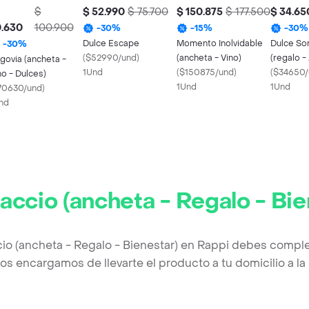
$
$ 52.990
$ 75.700
$ 150.875
$ 177.500
$ 34.65
0.630
100.900
-
30
%
-
15
%
-
30
%
Dulce Escape
Momento Inolvidable
Dulce So
-
30
%
(
$52990/und
)
(ancheta - Vino)
(regalo -
govia (ancheta -
1Und
(
$150875/und
)
Dulce)
(
$34650/
no - Dulces)
1Und
1Und
70630/und
)
nd
accio (ancheta - Regalo - Bie
io (ancheta - Regalo - Bienestar) en Rappi debes comple
os encargamos de llevarte el producto a tu domicilio a l