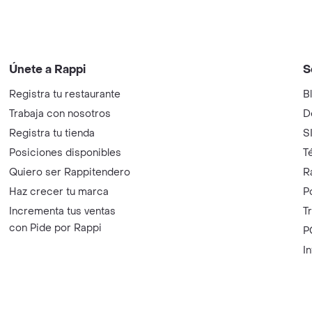
Únete a Rappi
S
Registra tu restaurante
B
Trabaja con nosotros
D
Registra tu tienda
S
Posiciones disponibles
T
Quiero ser Rappitendero
R
Haz crecer tu marca
P
Incrementa tus ventas
T
con Pide por Rappi
P
I