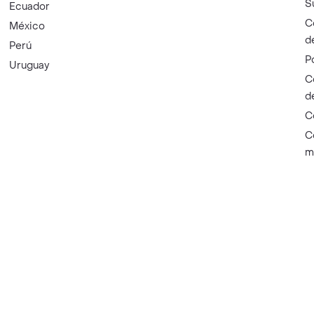
S
Ecuador
C
México
d
Perú
P
Uruguay
C
d
C
C
m