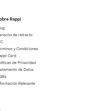
obre Rappi
log
erecho de retracto
IC
érminos y Condiciones
appi Card
olíticas de Privacidad
ratamiento de Datos
QRs
nformación Relevante