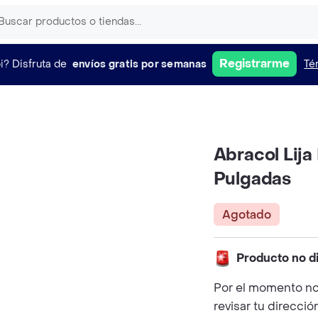
Registrarme
i?
Disfruta de
envíos gratis por semanas
Té
Abracol Lija
Pulgadas
Agotado
Producto no d
Por el momento no
revisar tu direcció