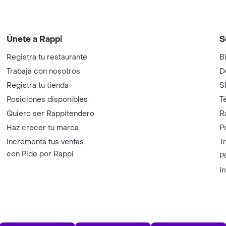
Únete a Rappi
S
Registra tu restaurante
B
Trabaja con nosotros
D
Registra tu tienda
S
Posiciones disponibles
T
Quiero ser Rappitendero
R
Haz crecer tu marca
P
Incrementa tus ventas
T
con Pide por Rappi
P
I