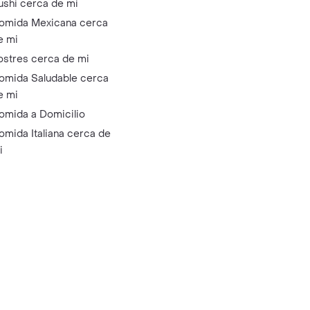
ushi cerca de mi
omida Mexicana cerca
e mi
ostres cerca de mi
omida Saludable cerca
e mi
omida a Domicilio
omida Italiana cerca de
i