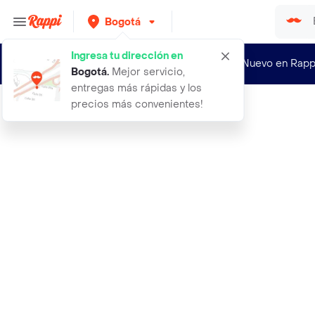
Bogotá
Ingresa tu dirección en
¿Nuevo en Rapp
Bogotá
.
Mejor servicio,
entregas más rápidas y los
precios más convenientes!
Rappi
abracol lija multi flex metal 100 1