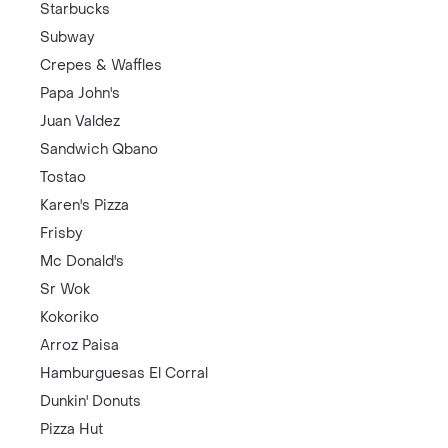
Starbucks
Subway
Crepes & Waffles
Papa John's
Juan Valdez
Sandwich Qbano
Tostao
Karen's Pizza
Frisby
Mc Donald's
Sr Wok
Kokoriko
Arroz Paisa
Hamburguesas El Corral
Dunkin' Donuts
Pizza Hut