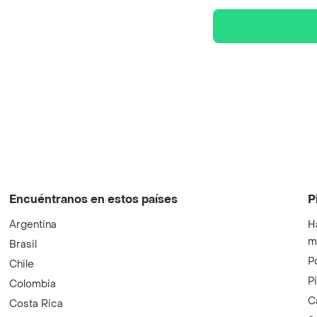
Encuéntranos en estos países
P
Argentina
H
m
Brasil
P
Chile
P
Colombia
C
Costa Rica