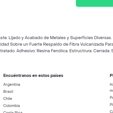
ste. Lijado y Acabado de Metales y Superficies Diversas.
dad Sobre un Fuerte Respaldo de Fibra Vulcanizada Para 
ratado. Adhesivo: Resina Fenólica. Estructrura: Cerrada.
Encuéntranos en estos países
P
Argentina
H
m
Brasil
P
Chile
P
Colombia
C
Costa Rica