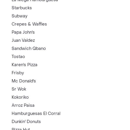
Starbucks
Subway
Crepes & Waffles
Papa John's
Juan Valdez
Sandwich Qbano
Tostao
Karen's Pizza
Frisby
Mc Donald's
Sr Wok
Kokoriko
Arroz Paisa
Hamburguesas El Corral
Dunkin' Donuts
Pizza Hut