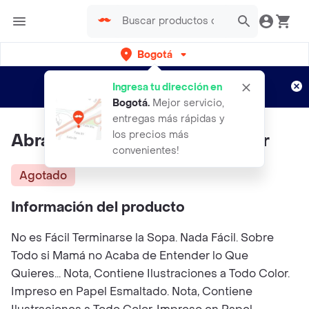
Bogotá
Regístrate
¿Nuevo en Rappi?
y disfruta de
Ingresa tu dirección en
envíos gratis por semanas
Aplican TyC
Bogotá
.
Mejor servicio,
entregas más rápidas y
los precios más
Abraham Hace Camino al Andar
convenientes!
Agotado
Información del producto
No es Fácil Terminarse la Sopa. Nada Fácil. Sobre
Todo si Mamá no Acaba de Entender lo Que
Quieres... Nota, Contiene Ilustraciones a Todo Color.
Impreso en Papel Esmaltado. Nota, Contiene