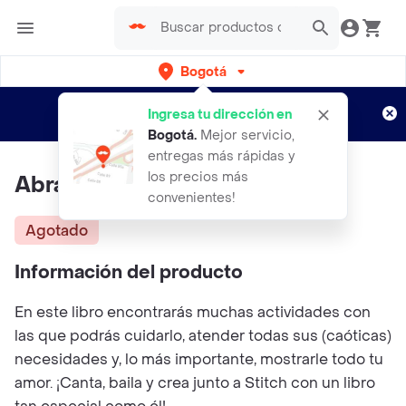
Bogotá
Regístrate
¿Nuevo en Rappi?
y disfruta de
Ingresa tu dirección en
envíos gratis por semanas
Aplican TyC
Bogotá
.
Mejor servicio,
entregas más rápidas y
los precios más
Abraza A Stitch!
convenientes!
Agotado
Información del producto
En este libro encontrarás muchas actividades con
las que podrás cuidarlo, atender todas sus (caóticas)
necesidades y, lo más importante, mostrarle todo tu
amor. ¡Canta, baila y crea junto a Stitch con un libro